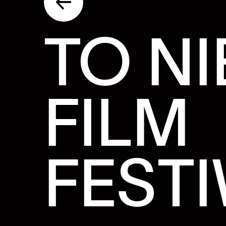
TO NI
FILM
FEST