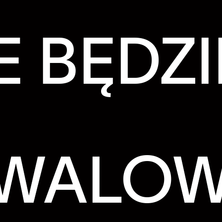
E BĘDZI
IWALO