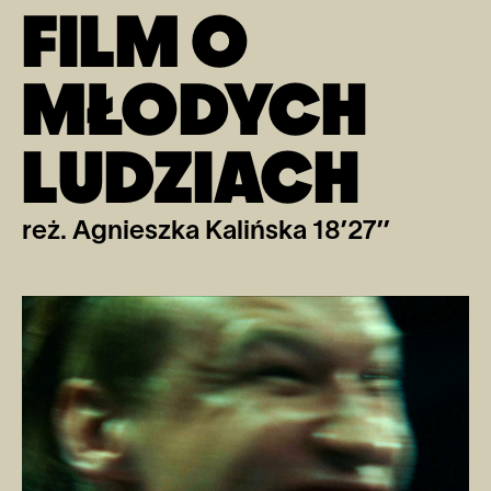
FILM O
MŁODYCH
LUDZIACH
reż. Agnieszka Kalińska 18’27’’