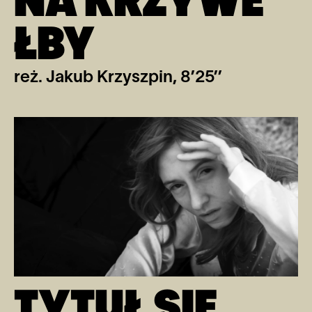
ŁBY
reż. Jakub Krzyszpin, 8’25’’
TYTUŁ SIĘ